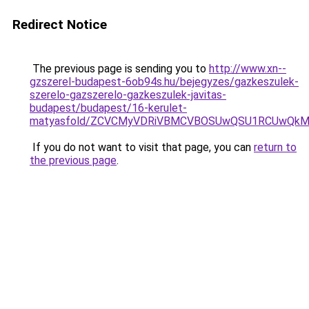
Redirect Notice
The previous page is sending you to
http://www.xn--
gzszerel-budapest-6ob94s.hu/bejegyzes/gazkeszulek-
szerelo-gazszerelo-gazkeszulek-javitas-
budapest/budapest/16-kerulet-
matyasfold/ZCVCMyVDRiVBMCVBOSUwQSU1RCUwQkMlM
If you do not want to visit that page, you can
return to
the previous page
.