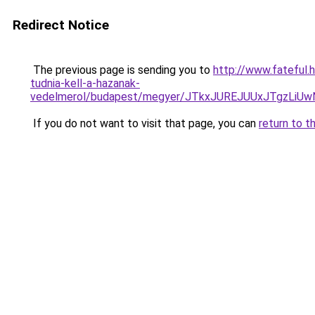
Redirect Notice
The previous page is sending you to
http://www.fateful.
tudnia-kell-a-hazanak-
vedelmerol/budapest/megyer/JTkxJUREJUUxJTgzL
If you do not want to visit that page, you can
return to t