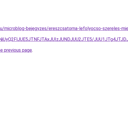
hu/microblog-bejegyzes/ereszcsatorna-lefolyocso-szereles-mie
iUwNiUyQ2FlJUE5JTNFJTAxJUIzJUNDJUU2JTE5/JUU1JTg4JT
he previous page
.