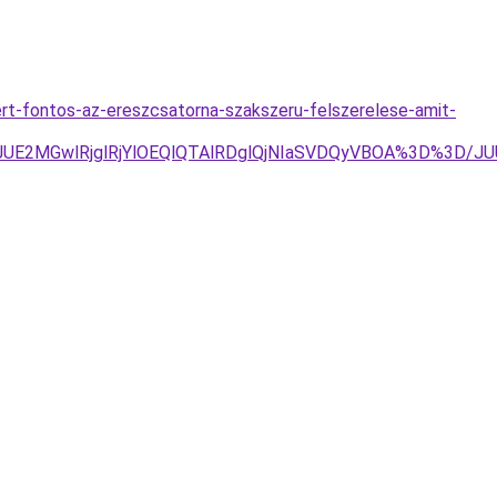
rt-fontos-az-ereszcsatorna-szakszeru-felszerelese-amit-
JDJUE2MGwlRjglRjYlOEQlQTAlRDglQjNIaSVDQyVBOA%3D%3D