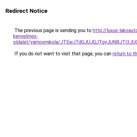
Redirect Notice
The previous page is sending you to
http://luxus-lakoau
kenyelmes-
oldalat/vamosmikola/JTEwJTdGJUJGJTgyJUNBJTI
If you do not want to visit that page, you can
return to t