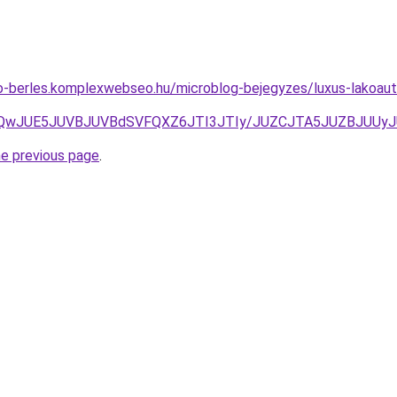
to-berles.komplexwebseo.hu/microblog-bejegyzes/luxus-lakoauto
3JUQwJUE5JUVBJUVBdSVFQXZ6JTI3JTIy/JUZCJTA5JUZBJUU
he previous page
.