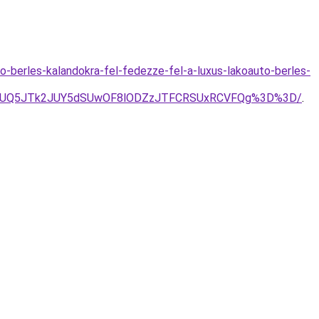
-berles-kalandokra-fel-fedezze-fel-a-luxus-lakoauto-berles-
yJUQ5JTk2JUY5dSUwOF8lODZzJTFCRSUxRCVFQg%3D%3D/
.