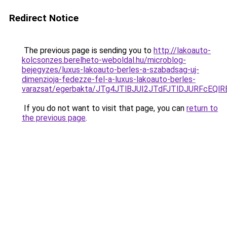
Redirect Notice
The previous page is sending you to
http://lakoauto-
kolcsonzes.berelheto-weboldal.hu/microblog-
bejegyzes/luxus-lakoauto-berles-a-szabadsag-uj-
dimenzioja-fedezze-fel-a-luxus-lakoauto-berles-
varazsat/egerbakta/JTg4JTlBJUI2JTdFJTlDJURFcE
If you do not want to visit that page, you can
return to
the previous page
.