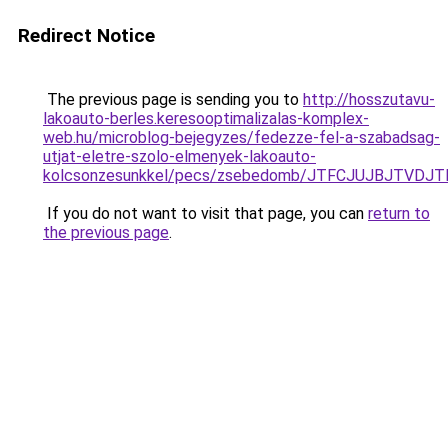
Redirect Notice
The previous page is sending you to
http://hosszutavu-
lakoauto-berles.keresooptimalizalas-komplex-
web.hu/microblog-bejegyzes/fedezze-fel-a-szabadsag-
utjat-eletre-szolo-elmenyek-lakoauto-
kolcsonzesunkkel/pecs/zsebedomb/JTFCJUJBJTVDJT
If you do not want to visit that page, you can
return to
the previous page
.